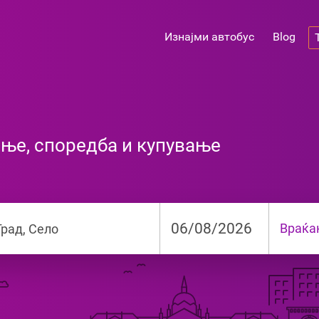
Изнајми автобус
Blog
ање, споредба и купување
Враќ