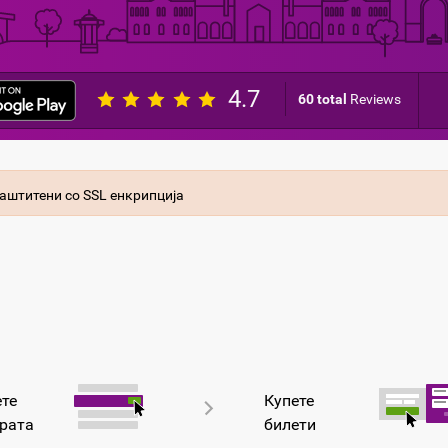
4.7
60 total
Reviews
аштитени со SSL енкрипција
те
Купете
рата
билети