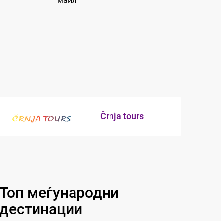
маил
Črnja tours
Топ меѓународни
дестинации