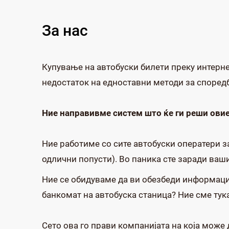
За нас
Купување на автобуски билети преку интерне
недостаток на едноставни методи за споредба
Ние направивме систем што ќе ги реши ови
Ние работиме со сите автобуски оператери за
одлични попусти). Во паника сте заради ваши
Ние се обидуваме да ви обезбеди информации 
банкомат на автобуска станица? Ние сме тука
Сето ова го прави компанијата на која може