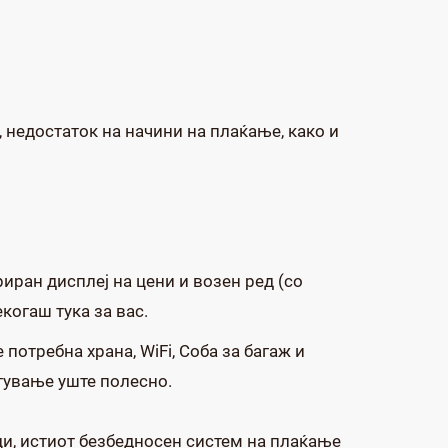
 недостаток на начини на плаќање, како и
иран дисплеј на цени и возен ред (со
когаш тука за вас.
отребна храна, WiFi, Соба за багаж и
атување уште полесно.
ци, истиот безбедносен систем на плаќање