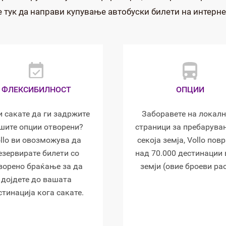
 е тук да направи купување автобуски билети на интерне
ФЛЕКСИБИЛНОСТ
ОПЦИИ
 сакате да ги задржите
Заборавете на локалн
шите опции отворени?
страници за пребарува
llo ви овозможува да
секоја земја, Vollo пов
езервирате билети со
над 70.000 дестинации 
ворено браќање за да
земји (овие броеви рас
дојдете до вашата
стинација кога сакате.