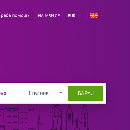
Треба помош?
НАЈАВИ СЕ
ање
1
патник
БАРАЈ