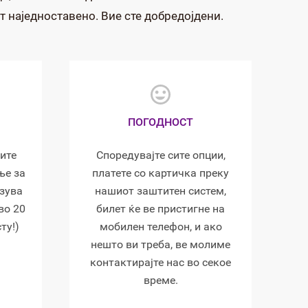
т наједноставено. Вие сте добредојдени.
ПОГОДНОСТ
ите
Споредувајте сите опции,
ње за
платете со картичка преку
рзува
нашиот заштитен систем,
во 20
билет ќе ве пристигне на
ту!)
мобилен телефон, и ако
нешто ви треба, ве молиме
контактирајте нас во секое
време.