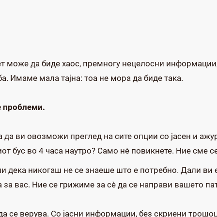
т може да биде хаос, премногу нецелосни информации,
. Имаме мала тајна: тоа не мора да биде така.
е проблеми.
 да ви овозможи преглед на сите опции со jасен и ажур
от бус во 4 часа наутрo? Само нè повикнете. Ние сме се
дека никогаш не се знаеше што е потребно. Дали ви е п
 за вас. Ние се грижиме за сè да се направи вашето п
 да се верува. Со јасни информации, без скриени трошо