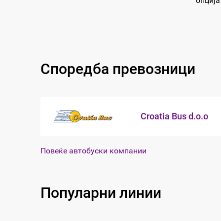
опција
Споредба превозници
Croatia Bus d.o.o
Повеќе автобуски компании
Популарни линии