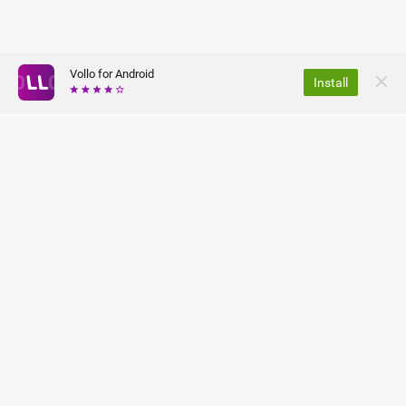
Vollo for Android
Install
DE NOUS
CONDITIONS GÉNÉRALES
FAQ
PRESS
DÉCLARATION SUR LA
SÉCURITÉ