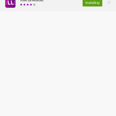
Vollo za Android
Instaliraj
O NAMA
ZAŠTITA PRIVATNOSTI
KARIJERA
OPĆI UVJETI
ČESTA PITANJA I ODGOVORI
PRESS