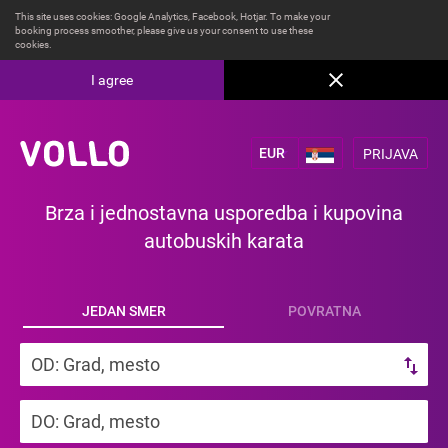
This site uses cookies: Google Analytics, Facebook, Hotjar. To make your
booking process smoother, please give us your consent to use these
cookies.
I agree
PRIJAVA
Brza i jednostavna usporedba i kupovina
autobuskih karata
JEDAN SMER
POVRATNA