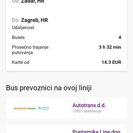
Od:
Zadar, HR
Do:
Zagreb, HR
Udaljenost
Buses
4
Prosečno trajanje
3 h 32 min
putovanja
Karte od
14.3 EUR
Bus prevoznici na ovoj liniji
Autotrans d.d.
13951 destinacije
Puntamika Line doo