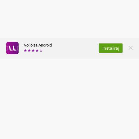
Vollo za Android
Instaliraj
O NAMA
ZAŠTITA PRIVATNOSTI
KARIJERA
OPĆI UVJETI
ČESTA PITANJA I ODGOVORI
PRESS