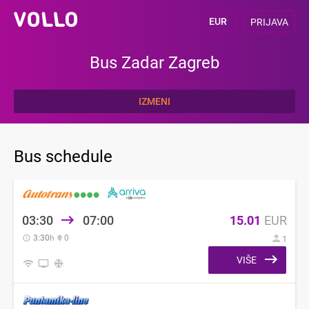
PRIJAVA
Bus Zadar Zagreb
IZMENI
Bus schedule
03:30
07:00
15.01
EUR
3:30
h
0
1
VIŠE