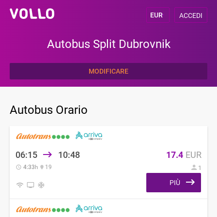
ACCEDI
Autobus Split Dubrovnik
MODIFICARE
Autobus Orario
06:15
10:48
17.4
EUR
4:33
h
19
1
PIÙ