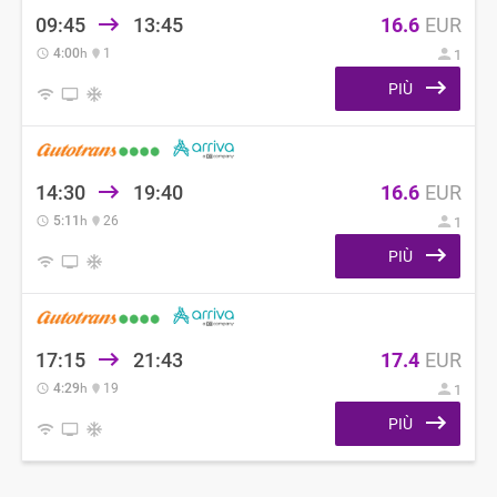
09:45
13:45
16.6
EUR
4:00
h
1
1
PIÙ
14:30
19:40
16.6
EUR
5:11
h
26
1
PIÙ
17:15
21:43
17.4
EUR
4:29
h
19
1
PIÙ